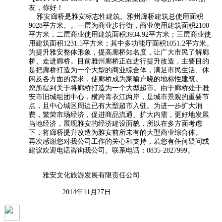
友，你好！
雅安廊桥是雅安标志性建筑。雅州廊桥建筑总使用面积
9028平方米。。一层为商业步行街，商业使用建筑面积2100
平方米，二层商业使用建筑面积3934.92平方米；三层商业使
用建筑面积1231.5平方米；其中多功能厅面积1051.2平方米。
为提升雅安整体形象，提高廊桥知名度，让广大市民了解廊
桥、走进廊桥。目前雅州廊桥正在进行提升改造，主要目的
是把廊桥打造为一个大型的商业综合体，满足市民生活、休
闲及各方面的需求，使廊桥成为家喻户晓的地标性建筑。
您所提到关于将廊桥打造为一个大型超市。由于廊桥处于雅
安市旧城组团中心，横跨青衣江两岸，是城市景观的重要节
点，且中心城区周边已有大型超市入驻。为进一步扩大消
费，繁荣市场经济，促进商品流通、扩大内需，更好地发展
当地经济，展现雅安的经济建设面貌，所以在多方面考虑
下，将廊桥提升改造为雅安前所未有的大型商业综合体。
再次感谢您对我公司工作的关心和支持，若您有任何疑问或
建议欢迎电话咨询我公司。联系电话：0835-2827999。
雅安文化旅游发展有限责任公司
2014年11月27日