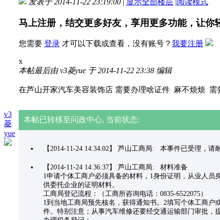
发表于 2014-11-22 23:19:00
|
显示全部楼层
|
阅读模式
马上注册，结交更多好友，享用更多功能，让你
您需要
登录
才可以下载或查看，没有账号？
我要注册
x
本帖最后由 v3菱yue 于 2014-11-22 23:38 编辑
在芦山开家汽车美容装饰店 需要办理啥证件 麻不烦烦 需
v3
本帖已转移至问政中心, 当前状态:
菱
yue
【2014-11-24 14:34:02】 芦山工商局: 本事件已受理
【2014-11-24 14:36:37】 芦山工商局: 材料准备
1申请个体工商户必须具备的材料，1身份证明，从业人员
供委托企业的证明材料。
工商局登记流程：（工商所咨询电话：0835-6522075）
1到当地工商局预先核名，获得通知书。2填写个体工商户
件。特别注意；从事汽车维修还要经交通运输部门审批，