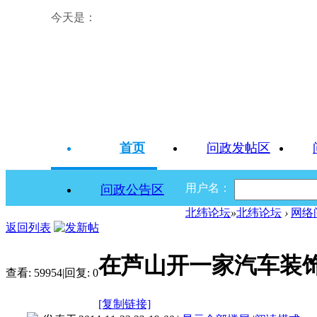
今天是：
首页
问政发帖区
用户名：
问政公告区
北纬论坛
»
北纬论坛
›
网络
返回列表
在芦山开一家汽车装
查看:
59954
|
回复:
0
[复制链接]