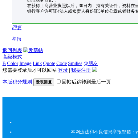
办理税务登记：
在获得工商营业执照以后，30日内，持有关证件，资料在
银行客户许可证4法人或负责人身份证5单位公章或者财务
回复
举报
返回列表
高级模式
B
Color
Image
Link
Quote
Code
Smilies
@朋友
您需要登录后才可以回帖
登录
|
我要注册
本版积分规则
回帖后跳转到最后一页
发表回复
本网违法和不良信息举报邮箱：yarbs#