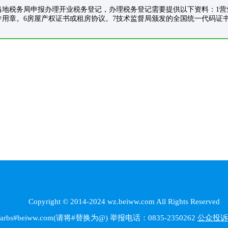
当地税务局申报办理开业税务登记，办理税务登记需要提供以下资料：1营
专用章。6房屋产权证书或租房协议。7技术监督局颁发的全国统一代码证
Copyright © 2014-2024 wz.beiww.com All Rights Reserved
beiww.com(请将#替换为@) 举报电话：0835-2350262
公众投诉