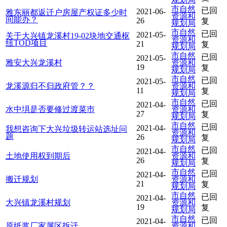
市自然
已回
2021-06-
雅东丽都返迁户房屋产权证多少时
资源和
间能办？
26
复
规划局
市自然
已回
2021-05-
关于大兴镇龙溪村19-02块地交通枢
资源和
纽TOD项目
21
复
规划局
市自然
已回
2021-05-
雅安大兴龙溪村
资源和
19
复
规划局
市自然
已回
2021-05-
龙溪源归不归政府管？？
资源和
11
复
规划局
市自然
已回
2021-04-
水中埧是否要修过渡菜巿
资源和
27
复
规划局
市自然
已回
2021-04-
我想咨询下大兴垃圾转运站选址问
资源和
题
26
复
规划局
市自然
已回
2021-04-
土地使用权到期后
资源和
26
复
规划局
市自然
已回
2021-04-
搬迁规划
资源和
21
复
规划局
市自然
已回
2021-04-
大兴镇龙溪村规划
资源和
19
复
规划局
市自然
已回
2021-04-
原纸浆厂家属区拆迁
资源和