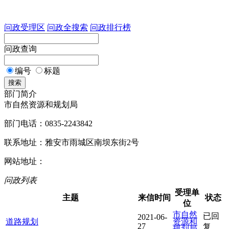
问政受理区
问政全搜索
问政排行榜
问政查询
编号
标题
搜索
部门简介
市自然资源和规划局
部门电话：0835-2243842
联系地址：雅安市雨城区南坝东街2号
网站地址：
问政列表
受理单
主题
来信时间
状态
位
市自然
已回
2021-06-
道路规划
资源和
27
复
规划局