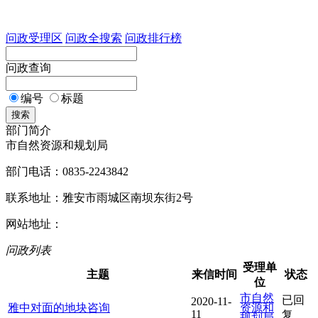
问政受理区
问政全搜索
问政排行榜
问政查询
编号
标题
搜索
部门简介
市自然资源和规划局
部门电话：0835-2243842
联系地址：雅安市雨城区南坝东街2号
网站地址：
问政列表
受理单
主题
来信时间
状态
位
市自然
已回
2020-11-
雅中对面的地块咨询
资源和
11
复
规划局