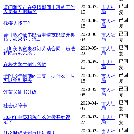
已回
2020-07-
请问雅安市在疫情期间上班的工作
市人社
人员有补贴吗？
局
15
复
已回
2020-06-
市人社
残疾人找工作
局
15
复
已回
2020-06-
会计职称证书能否申请技能提升补
市人社
贴，如果能，流...
局
03
复
已回
2020-05-
四川美食家未签订劳动合同，违法
市人社
解除劳动关系，...
局
22
复
已回
2020-05-
市人社
在校大学生创业贷款
局
15
复
已回
2020-05-
请问19年到期的三支一扶什么时候
市人社
可以拿到服务
局
15
复
已回
2020-05-
市人社
评茶员证书升级
局
08
复
已回
2020-04-
市人社
社会保障卡
局
05
复
已回
2020-03-
2020年中级职称什么时候开始评
市人社
定？
局
27
复
已回
2020-02-
市人社
什么时候才能办理社保卡