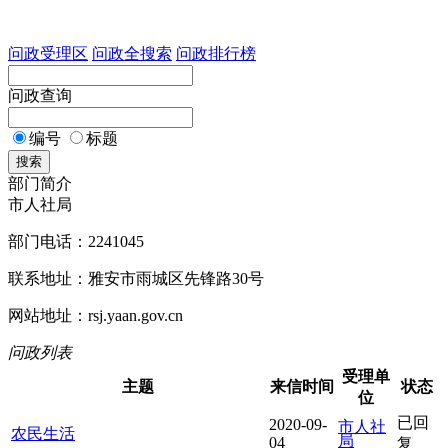
问政受理区
问政全搜索
问政排行榜
问政查询
编号
标题
搜索
部门简介
市人社局
部门电话：2241045
联系地址：雅安市雨城区先锋路30号
网站地址：rsj.yaan.gov.cn
问政列表
受理单
主题
来信时间
状态
位
已回
2020-09-
市人社
农民生活
局
04
复