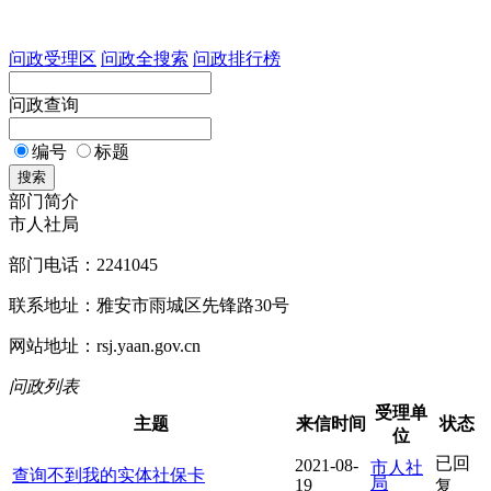
问政受理区
问政全搜索
问政排行榜
问政查询
编号
标题
搜索
部门简介
市人社局
部门电话：2241045
联系地址：雅安市雨城区先锋路30号
网站地址：rsj.yaan.gov.cn
问政列表
受理单
主题
来信时间
状态
位
已回
2021-08-
市人社
查询不到我的实体社保卡
局
19
复