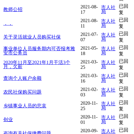
已回
2021-08-
市人社
教师公招
局
17
复
已回
2021-08-
市人社
，，
局
11
复
已回
2021-07-
市人社
关于灵活就业人员购买社保
局
07
复
已回
2021-05-
事业单位人员服务期内可否报考雅
市人社
安市公务员
局
18
复
已回
2021-03-
2020年11月至2021年1月干活3个
市人社
月，欠薪
局
25
复
已回
2021-03-
市人社
查询个人账户余额
局
16
复
已回
2021-02-
市人社
农民社保购买问题
局
03
复
已回
2020-11-
市人社
乡镇事业人员的悲哀
局
25
复
已回
2020-11-
市人社
创业
局
01
复
已回
2020-09-
市人社
咨询有关社保缴费问题