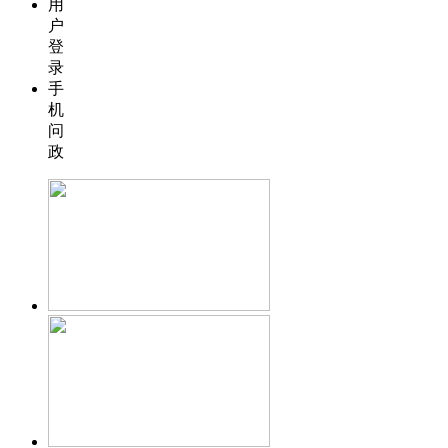
用
户
登
录
手
机
问
政