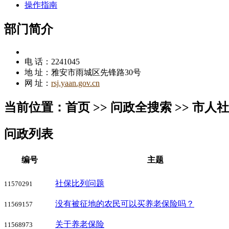
操作指南
部门简介
电 话：2241045
地 址：雅安市雨城区先锋路30号
网 址：
rsj.yaan.gov.cn
当前位置：首页 >> 问政全搜索 >> 市人
问政列表
编号
主题
社保比列问题
11570291
没有被征地的农民可以买养老保险吗？
11569157
关于养老保险
11568973