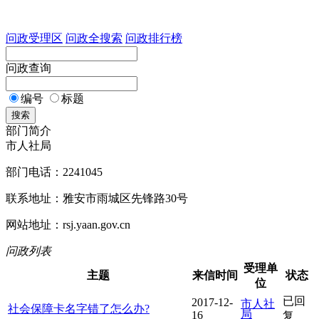
问政受理区
问政全搜索
问政排行榜
问政查询
编号
标题
搜索
部门简介
市人社局
部门电话：2241045
联系地址：雅安市雨城区先锋路30号
网站地址：rsj.yaan.gov.cn
问政列表
受理单
主题
来信时间
状态
位
已回
2017-12-
市人社
社会保障卡名字错了怎么办?
局
16
复