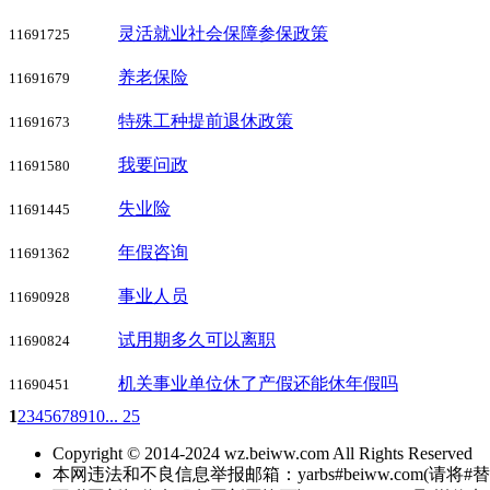
灵活就业社会保障参保政策
11691725
养老保险
11691679
特殊工种提前退休政策
11691673
我要问政
11691580
失业险
11691445
年假咨询
11691362
事业人员
11690928
试用期多久可以离职
11690824
机关事业单位休了产假还能休年假吗
11690451
1
2
3
4
5
6
7
8
9
10
... 25
Copyright © 2014-2024 wz.beiww.com All Rights Reserved
本网违法和不良信息举报邮箱：yarbs#beiww.com(请将#替换