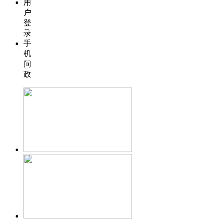
用
户
登
录
手
机
问
政