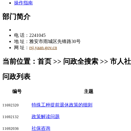
操作指南
部门简介
电 话：2241045
地 址：雅安市雨城区先锋路30号
网 址：
rsj.yaan.gov.cn
当前位置：首页 >> 问政全搜索 >> 市人
问政列表
编号
主题
特殊工种提前退休政策的细则
11692320
政策解读问题
11692132
社保咨询
11692036